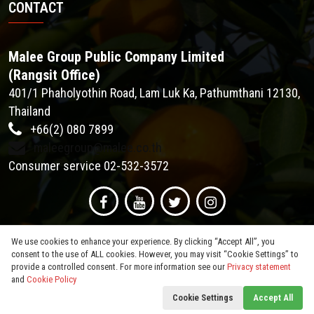
CONTACT
Malee Group Public Company Limited
(Rangsit Office)
401/1 Phaholyothin Road, Lam Luk Ka, Pathumthani 12130,
Thailand
+66(2) 080 7899
maleegroup@malee.co.th
Consumer service 02-532-3572
We use cookies to enhance your experience. By clicking “Accept All”, you
consent to the use of ALL cookies. However, you may visit “Cookie Settings” to
provide a controlled consent. For more information see our
Privacy statement
and
Cookie Policy
© 2026
Malee Group PCL
. All Rights Reserved.
Cookie Settings
Accept All