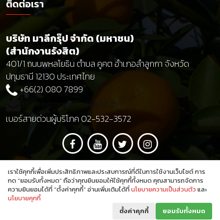
ติดต่อเรา
บริษัท มาลีกรุ๊ป จำกัด (มหาชน)
(สำนักงานรังสิต)
401/1 ถนนพหลโยธิน ตำบล คูคต อำเภอลำลูกกา จังหวัด
ปทุมธานี 12130 ประเทศไทย
+66(2) 080 7899
maleegroup@malee.co.th
เบอร์สายด่วนผู้บริโภค 02-532-3572
เราใช้คุกกี้เพื่อเพิ่มประสิทธิภาพและประสบการณ์ที่ดีในการใช้งานเว็บไซต์ การ
กด “ยอมรับทั้งหมด” ถือว่าคุณยินยอมให้ใช้คุกกี้ทั้งหมด คุณสามารถจัดการ
ความยินยอมได้ที่ “ตั้งค่าคุกกี้” อ่านเพิ่มเติมได้ที่
นโยบายความเป็นส่วนตัว
และ
นโยบายคุกกี้
© 2022
Malee Group PCL
. All Rights Reserved.
ตั้งค่าคุกกี้
ยอมรับทั้งหมด